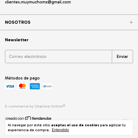
clientes.muymuchomx@gmail.com
NOSOTROS
Newsletter
Métodos de pago
E-commerce by Vitamina Online®
Al navegar por este sitio
aceptas el uso de cookies
para agilizar tu
Copyright Muy Mucho - 2026. Todos los derechos reservados.
experiencia de compra.
Entendido