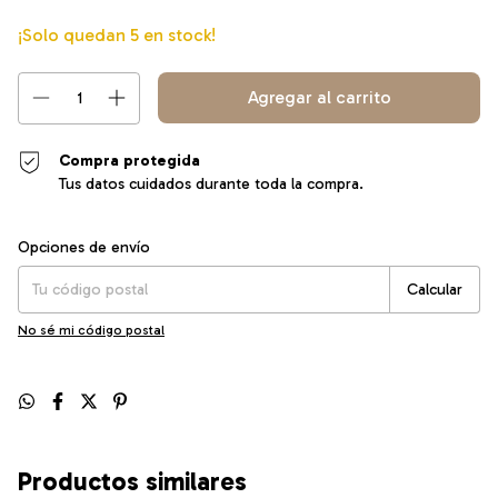
¡Solo quedan
5
en stock!
Compra protegida
Tus datos cuidados durante toda la compra.
Entregas para el CP:
Cambiar CP
Opciones de envío
Calcular
No sé mi código postal
Productos similares